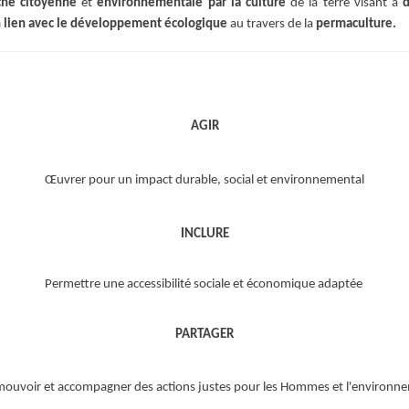
che citoyenne
et
environnementale par la culture
de la terre visant à
n lien avec le développement écologique
au travers de la
permaculture.
AGIR
Œuvrer pour un impact durable, social et environnemental
INCLURE
Permettre une accessibilité sociale et économique adaptée
PARTAGER
ouvoir et accompagner des actions justes pour les Hommes et l'environn