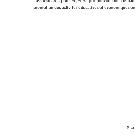
L’association a pour objet de
promouvoir une démar
promotion des activités éducatives et économiques e
Prom